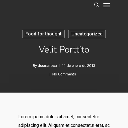
Menu
Skip
to
search
main
content
Food for thought
Uncategorized
Velit Porttito
By
dssrrarroca
11 de enero de 2013
No Comments
Lorem ipsum dolor sit amet, consectetur
adipiscing elit. Aliquam et consectetur erat, ac